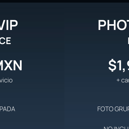
VIP
PHO
CE
MXN
$1
vicio
+ ca
IPADA
FOTO GRUP
NO INCL