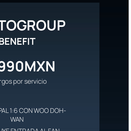
TOGROUP
BENEFIT
,990MXN
rgos por servicio
AL 1:6 CON WOO DOH-
WAN
UYE ENTRADA AL FAN