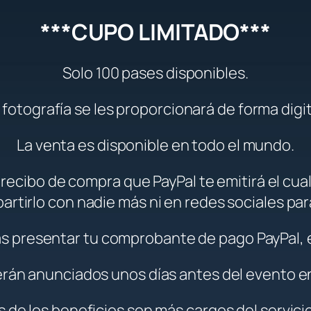
***CUPO LIMITADO***
Solo 100 pases disponibles.
 fotografía se les proporcionará de forma digit
La venta es disponible en todo el mundo.
ecibo de compra que PayPal te emitirá el cual 
artirlo con nadie más ni en redes sociales par
ás presentar tu comprobante de pago PayPal, e
erán anunciados unos días antes del evento en 
s de los beneficios son más cargos del servicio