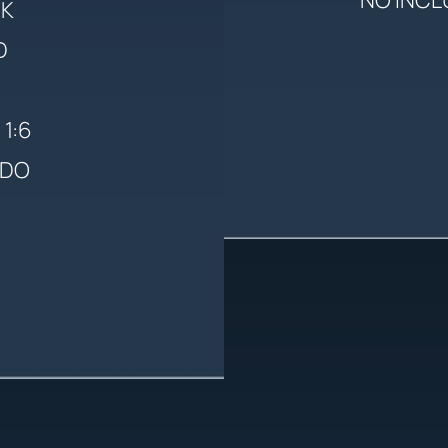
K
D
1:6
ADO